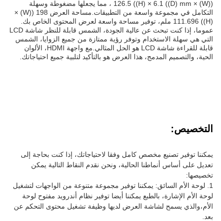
((W) × 126.5 ((H) × 6.1 ((D) mm ، مما يجعلها مضغوطة وسهلة
التكامل في مجموعة واسعة من التطبيقات.مساحة العرض 198 ((W) ×
111.696 ((H) ملم، توفير مساحة واسعة لعرض المحتوى الخاص بك.
عموما، إذا كنت تبحث عن عالية الجودة، الشمس قابلة للنظر شاشة LCD
التي هي سهلة الاستخدام وتوفر رؤية ممتازة من جميع الزوايا، الشمس
قابلة للقراءة شاشة LCD هو الحل المثالي.مع واجهة HDMI، الألوان
الحية، والتصميم المدمج، هذا العرض هو بالتأكيد لتلبية جميع احتياجاتك.
التخصيص:
يمكننا توفير تصنيع مخصص كامل وفقا لاحتياجاتك، إذا كنت بحاجة إلى
تعديل على أساس أنماطنا الحالية، ونحن نقدم النقاط التالية يمكن
تخصيصها:
1. لوحة الأم السائق: يمكننا توفير مجموعة متنوعة من الواجهات لتشغيل
لوحة الأم الإشارة، بالطبع يمكننا أيضا توفير نظام أندرويد مفتوح لوحة
الأم،والذي يسمح لشاشة العرض لديها وظيفة تشغيل محتوى التحكم عن
بعد.