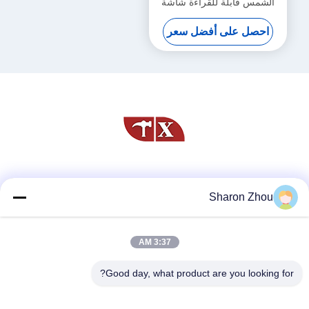
الشمس قابلة للقراءة شاشة
LCD TFT لوحة 1600x1200
احصل على أفضل سعر
21.3 بوصة
وسائل التواصل الاجتماعي
Sharon Zhou
3:37 AM
اتصال سريع
الهاتف
Good day, what product are you looking for?
86--18025433062