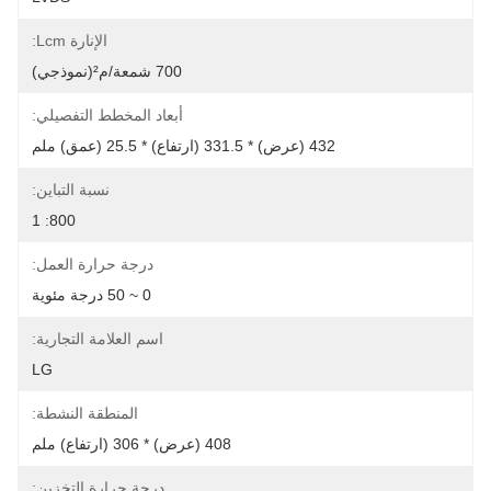
الإنارة Lcm:
700 شمعة/م²(نموذجي)
أبعاد المخطط التفصيلي:
432 (عرض) * 331.5 (ارتفاع) * 25.5 (عمق) ملم
نسبة التباين:
800: 1
درجة حرارة العمل:
0 ~ 50 درجة مئوية
اسم العلامة التجارية:
LG
المنطقة النشطة:
408 (عرض) * 306 (ارتفاع) ملم
درجة حرارة التخزين: