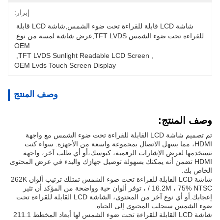
إبراز:
شاشة LCD قابلة للقراءة تحت ضوء الشمس,شاشة LCD قابلة 
للقراءة تحت ضوء الشمس TFT LVDS,عرض شاشة لمسة من نوع 
OEM
, 
TFT LVDS Sunlight Readable LCD Screen
, 
OEM Lvds Touch Screen Display
وصف المنتج
وصف المنتج:
تم تصميم شاشة LCD القابلة للقراءة تحت ضوء الشمس مع واجهة
HDMI، مما يسهل الاتصال بمجموعة واسعة من الأجهزة. سواء كنت
تستخدمها لعرض الإشارات الرقمية، كيوسك،أو أي طلب آخر، واجهة
HDMI تضمن أنه يمكنك بسهولة توصيل جهازك والبدء في عرض المحتوى
الخاص بك.
شاشة LCD القابلة للقراءة تحت ضوء الشمس تمتلك ترتيب ألوان 262K
/ 16.2M ، 75% NTSC ، توفر ألوان حية وواضحة من المؤكد أن تثير
إعجابك.أو أي نوع آخر من المحتوى، الشاشة LCD القابلة للقراءة تحت
ضوء الشمس ستجلب المحتوى إلى الحياة.
شاشة LCD القابلة للقراءة تحت ضوء الشمس لها أبعاد المخطط 211.1