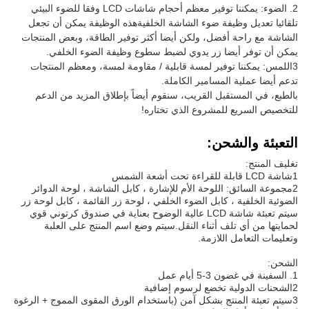
2. الضوء: يمكننا توفير معظم أحجام شاشات LCD وفقا للضوء البيئي
تلقائيا تعديل وظيفة ضوء الشاشة الخلفيةهذه الوظيفة يمكن أن تجعل
الشاشة مع راحة أفضل، ولكن أيضا أكثر توفير الطاقة، وبعض المنتجات
يمكن أن توفر أيضا زر يدوي لضبط سطوع وظيفة الضوء الخلفي.
3اللمس: يمكننا توفير لمسة قابلية / مقاومة لمسة، ومعظم المنتجات
تدعم أيضا عملية المسامير الكاملة.
بالطبع، في المستقبل القريب، سنقوم أيضاً بإطلاق المزيد من الدعم
للتخصيص السريع للمشروع الذي تختاره!
التعبئة والشحن:
تغليف المنتج:
1شاشة LCD قابلة للقراءة تحت أشعة الشمس
2مجموعة السائق: اللوحة الأم للإشارة ، كابل الشاشة ، لوحة الدوائر
الضوئية الخلفية ، كابل الضوء الخلفي ، لوحة زر القائمة ، كابل لوحة زر
سيتم تعبئة شاشة LCD عالية الوضوح بعناية في صندوق كرتوني قوي
لحمايتها من أي تلف أثناء النقل.سيتم وضع اسم المنتج على العلبة
وتعليمات التعامل اللازمة.
الشحن:
1. السفينة في غضون 3-5 أيام عمل
2الشحنات الدولية تخضع لرسوم إضافية
3سيتم تعبئة المنتج بشكل آمن (باستخدام الورق المقوى المموج + الرغوة