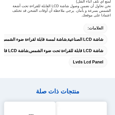
لمنع أي تلف أثناء النقل)
نحن نحاول أن نضمن وصول شاشة LCD القابلة للقراءة تحت أشعة
الشمس بسرعة و بأمان. يرجى ملاحظة أن أوقات الشحن قد تختلف
اعتمادا على موقعك.
العلامات:
شاشة LCD الصناعية,شاشة لمسة قابلة لقراءة ضوء الشمس,لوحة شاشة LCD
شاشة LCD قابلة للقراءة تحت ضوء الشمس,شاشة LCD قابلة للقراءة تحت ضوء الشمس TFT LVDS,عرض شاشة لمسة من نوع OEM
Lvds Lcd Panel
منتجات ذات صلة