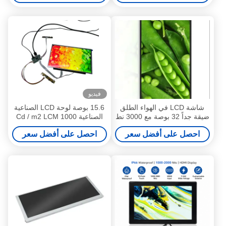
فيديو
شاشة LCD في الهواء الطلق
15.6 بوصة لوحة LCD الصناعية
ضيقة جداً 32 بوصة مع 3000 نط
الصناعية 1000 Cd / m2 LCM
من السطوع IP67 مضاد للماء
احصل على أفضل سعر
احصل على أفضل سعر
ومضاد للوهج الزجاجي لمراكز
التسوق والمصاعد