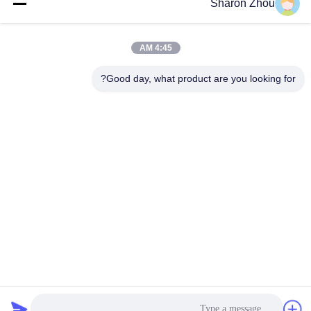
وسائل التواصل الاجتماعي
Sharon Zhou
4:45 AM
اتصال سريع
Good day, what product are you looking for?
الهاتف
86--18025433062
البريد الإلكتروني
sales@sztexian.com
العنوان
3/F، شرق المبنى A، حديقة هايكسينغوانغ الصناعية، شارع زونمي،
منطقة قوانغمينغ، شنتشن، قوانغدونغ، الصين
سياسة الخصوصية
|
خريطة الموقع
الصين جودة جيدة الإشارات الرقمية الخارجية المقاومة للماء المورد.
حقوق الطبع والنشر © 2024-2026 Shenzhen Outdoor Special