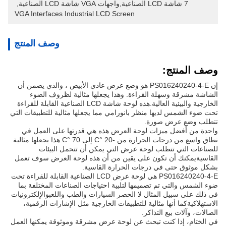
7 شاشة LCD الصناعية,واجهات VGA شاشة LCD الصناعية
, 
VGA Interfaces Industrial LCD Screen
وصف المنتج
وصف المنتج:
إن PS016240240-4-E هو وضع عرض عادي الأبيض ، والذي يضمن أن
الشاشة مشرقة وسهلة القراءة. وهذا يجعلها مثالية لظروف الضوء
الخارجية والبيئية العالية.هذه لوحة شاشة LCD الصناعية القابلة للقراءة
تحت ضوء الشمس لديها منظر بانورامي مما يجعلها مثالية للتطبيقات التي
تتطلب وضع عرض صورة.
واحدة من أفضل ميزات لوحة العرض هذه هي قدرتها على العمل في
نطاق واسع من درجات الحرارة من -20 °C إلى 70 °C.هذا يجعلها مثالية
للصناعات التي تتطلب لوحة عرض التي يمكن أن تتحمل البيئات
القاسيةيمكنك أن تكون على يقين من أن هذه لوحة العرض سوف تعمل
بشكل موثوق حتى في درجات الحرارة القاسية.
PS016240240-4-E هي لوحة عرض LCD الصناعية القابلة للقراءة تحت
ضوء الشمس والتي تم تصميمها لتلبية احتياجات الصناعات المختلفة بما
في ذلك على سبيل المثال لا الحصر السيارات والطب واللعبوالإلكترونيات
الاستهلاكيةكما أنها مثالية للتطبيقات الخارجية مثل الإشارات الرقمية،
الصالات، وآلات بيع التذاكر.
في الختام، إذا كنت تبحث عن لوحة عرض مشرقة وموثوقة يمكنها العمل