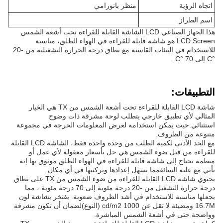
اتجاه الرؤية
منظر بانورامي
اسم الطراز
هذا الجهاز الصناعي LCD الشاشة القابلة للقراءة تحت أشعة الشمس
LCD Screen هو شاشة قابلة للقراءة في الهواء الطلق، مناسبة
للاستخدام في البيئات القاسية مع نطاق درجة الحرارة التشغيلية من -20
°C إلى 70 °C.
التطبيقات:
شاشة LCD القابلة للقراءة تحت أشعة الشمس من TX هي الخيار
المثالي لأي تطبيق خارجي يتطلب لوحة مشرقة ذات وضوح
استثنائي.حيث يمكن استخدامه لعرض المعلومات الحرجة في مجموعة
متنوعة من الظروف.
مع الحد الأدنى لكمية الطلب من وحدة واحدة فقط، الشاشة LCD القابلة
للقراءة من قبل ضوء الشمس هي حل بأسعار معقولة لأي عمل أو
منظمة تحتاج إلى شاشة قابلة للقراءة في الهواء الطلق موثوق بها.إنه
يأتي مع علبة السائقمما يسهل إعدادها وتركيبها في أي مكان.
يحتوي شاشة LCD القابلة للقراءة من ضوء الشمس من TX على نطاق
درجة حرارة التشغيل من -20 درجة مئوية إلى 70 درجة مئوية ، مما
يجعلها مناسبة للاستخدام في أشد الظروف صعوبة. يفتخر بشاشة لون
16.7M ومضيئة لا تقل عن 1000 cd/m2 (النوع)لضمان أن تكون مشرقة
وواضحة حتى في أشعة الشمس المباشرة.