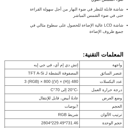
شاشة قابلة للنظر في ضوء النهار من أجل سهولة القراءة
حتى في ضوء الشمس المباشر
شاشة LCD عالية الإضاءة للحصول على سطوع مثالي في
جميع ظروف الإضاءة
المعلمات التقنية:
واجهة
إتش دي إم آي، في جي إيه
عنصر السائق
المصفوفة النشطة لـ TFT A-Si
عدد البكسلات
480 ((H) × 3 (RGB) × 800 ((V)
درجة حرارة العمل
-20°C إلى 70°C
وضع العرض
عادةً أبيض، قابل للإنتقال
الحجم
7
بوصات
ترتيب الألوان
شريط RGB
حجم الوحدة
731.46*229.49*2804