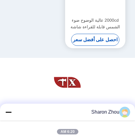
2000cd عالية الوضوح ضوء
الشمس قابلة للقراءة شاشة
LCD TFT لوحة 1600x1200
احصل على أفضل سعر
21.3 بوصة
وسائل التواصل الاجتماعي
Sharon Zhou
6:20 AM
اتصال سريع