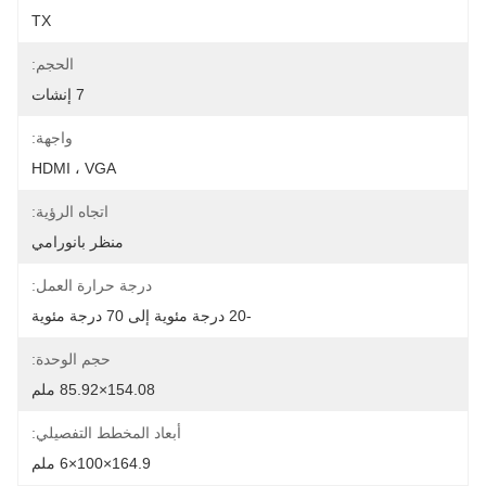
TX
الحجم:
7 إنشات
واجهة:
HDMI ، VGA
اتجاه الرؤية:
منظر بانورامي
درجة حرارة العمل:
-20 درجة مئوية إلى 70 درجة مئوية
حجم الوحدة:
154.08×85.92 ملم
أبعاد المخطط التفصيلي:
164.9×100×6 ملم