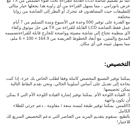
كما تم تصميم شاشة LCD القابلة للقراءة تحت ضوء الشمس من TX مع
عرض بانورامي ، مما يسهل القراءة من أي زاوية.هذا يجعلها خيار مثالي
للتطبيقات حيث المشاهدون قد تتحرك أو النظر إلى الشاشة من زوايا
مختلفة.
مع القدرة على توفير 500 وحدة في الأسبوع ومدة التسليم من 7 أيام
عمل فقط،الشاشة LCD القابلة للقراءة من TX هي حل موثوق وكفاء
لأي منظمة تحتاج إلى شاشة مضيئة وواضحة للخارج قابلة للقراءةتصميمه
المدمج والمتين، مع أبعاد الخطوط العريضة من 164.9 × 100 × 6 ملم،
مما يسهل تثبيته في أي مكان.
التخصيص:
يمكننا توفير التصنيع المخصص كاملة وفقا لطلب الخاص بك جزء، إذا كنت
بحاجة إلى تعديل على أساس أسلوبنا الحالي، ونحن نقدم النقاط التالية
يمكن تخصيصها:
1. القيادة اللوحة الأم: يمكننا توفير إشارة القيادة اللوحة الأم التي لا يمكن
أن تكون واجهة.
3اللمس: يمكننا توفير طبقة لمسة سعة / مقاومة ، دعم جزئي للطلاء
الكامل
بالطبع، سنقوم بتقديم المزيد من العناصر التي تدعم التخصيص السريع لك
للاختيار!