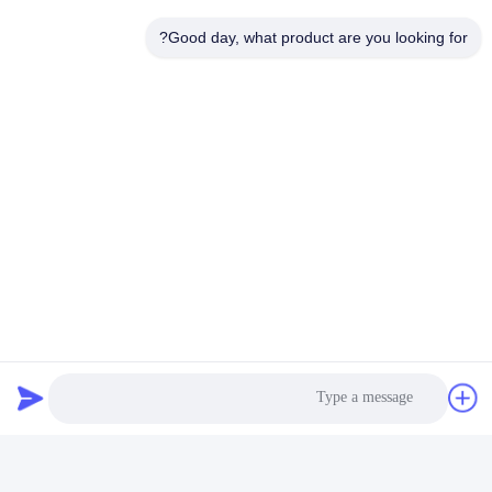
الهاتف
Good day, what product are you looking for?
86--18025433062
البريد الإلكتروني
sales@sztexian.com
العنوان
3/F، شرق المبنى A، حديقة هايكسينغوانغ الصناعية، شارع زونمي،
منطقة قوانغمينغ، شنتشن، قوانغدونغ، الصين
سياسة الخصوصية
|
خريطة الموقع
الصين جودة جيدة الإشارات الرقمية الخارجية المقاومة للماء المورد.
حقوق الطبع والنشر © 2024-2026 Shenzhen Outdoor Special
Display Equipment Co., Ltd. جميع الحقوق محفوظة