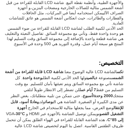
والأجهزة الطبية، وأنظمة نقطة البيع. شاشة LCD القابلة للقراءة من قبل
أشعة الشمس مثالية للصالات الخارجية ومضخات البنزين،و أجهزة
الصراف الآلييمكن استخدامه أيضا في المركبات، مثل الحافلات
والقطارات والطائرات، حيث انعكاس أشعة الشمس هو عائق للشاشات
العادية.
الحد الأدنى لكمية الطلب لشاشة LCD القابلة للقراءة من ضوء الشمس
هو وحدة واحدة فقط، وتأتي مع مجموعة السائق. تفاصيل التعبئة والتغليف
هي شاشة قطعة واحدة بالإضافة إلى مجموعة السائق.وقت التسليم لهذا
المنتج هو سبعة أيام عمل، وقدرة التوريد هي 500 وحدة في الأسبوع.
التخصيص:
تكس
الشاشة LCD عالية الوضوح معنا.
شاشة LCD قابلة للقراءة من أشعة
الشمس
مصنوعة في
الصين
ولها الحد الأدنى لكمية الطلب
وحدة واحدة
. كل
شاشة تأتي مع مجموعة السائق ويتم تعبئتها بأمان للتسليم. مع وقت
التسليم من فقط
7 أيام عمل
لن تضطر إلى الانتظار طويلاً لتلقي
منتجك
2000 وحدة/أسبوع
، حتى نتمكن من تلبية متطلباتك، بغض النظر
عن مدى الكبيرة أو الصغيرة. الشاشة هي 8
بوصات
ولديه
عادةً أسود، قابل
للإنتقال
وضع العرض، مما يجعلها مثالية للاستخدام في الخارج.
أجهزة
التشغيل القصوى
ويمكن توصيل الشاشة بالأجهزة عبر HDMI و VGA
-30°C
إلى 85°C
، هذه الشاشة القابلة للقراءة في الهواء الطلق يمكن أن تتحمل
ظروف الطقس القاسية. اتصل بنا اليوم لتخصيص شاشة LCD عالية