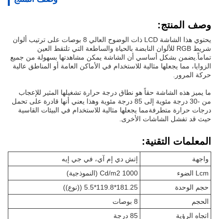
وصف المنتج:
يحتوي هذا الشاشة LCD ذات الوضوح العالي 8 بوصات على ترتيب ألوان
شريط RGB للألوان النابضة بالحياة والساطعة التي تلتقط العين
تماماً.يضمن بشكل أساسي أن الشاشة يمكن مشاهدتها بسهولة من جميع
الزوايا، مما يجعلها مثالية للاستخدام في الأماكن العامة أو المناطق عالية
حركة المرور.
ما يميز هذه الشاشة حقاً هو نطاق درجة حرارة تشغيلها المثير للإعجاب
من -30 درجة مئوية إلى 85 درجة مئوية وهذا يعني أنها قادرة على تحمل
درجات حرارة متطرفةمما يجعلها مثالية للاستخدام في البيئات القاسية
حيث قد تفشل الشاشات الأخرى.
المعلمات التقنية:
واجهة
إتش دي إم آي، في جي إيه
Lcm الضوء
1000 Cd/m2 (النموذجية)
حجم الوحدة
181.25*119.8*5.5 ((نوع))
الحجم
8 بوصات
اتجاه الرؤية
85 درجة