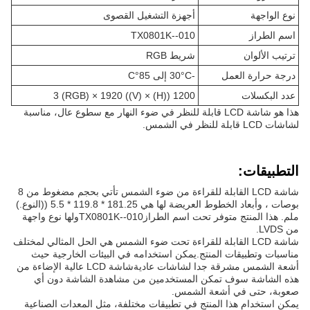
نوع الواجهة
أجهزة التشغيل القصوى
اسم الطراز
TX0801K--010
ترتيب الألوان
شريط RGB
درجة حرارة العمل
-30°C إلى 85°C
عدد البكسلات
1200 ((H) × 3 (RGB) × 1920 ((V)
هذا هو شاشة LCD قابلة للنظر في ضوء النهار مع سطوع عال، مناسبة
لشاشات LCD قابلة للنظر في الشمس.
التطبيقات:
شاشة LCD القابلة للقراءة من ضوء الشمس تأتي بحجم مضغوط من 8
بوصات ، وأبعاد الخطوط العريضة لها هي 181.25 * 119.8 * 5.5 ((النوع.)
ملم. هذا المنتج متوفر تحت اسم الطراز
TX0801K--010
ولها نوع واجهة
من LVDS.
شاشة LCD القابلة للقراءة تحت ضوء الشمس هي الحل المثالي لمختلف
مناسبات وتطبيقات المنتج.يمكن استخدامه في البيئات الخارجية حيث
أشعة الشمس مشرقة جدا لشاشات عاديةشاشة LCD عالية الإضاءة من
هذه الشاشة سوف تمكن المستخدمين من مشاهدة الشاشة دون أي
صعوبة، حتى في أشعة الشمس.
يمكن استخدام هذا المنتج في تطبيقات مختلفة، مثل المعدات الصناعية