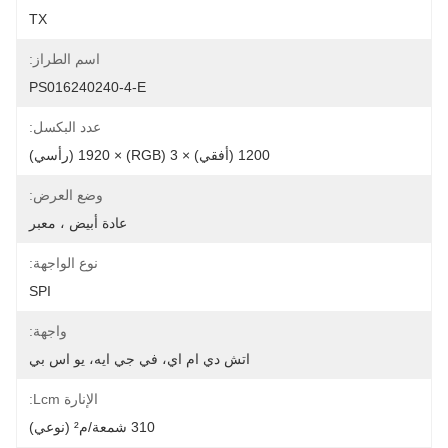
TX
اسم الطراز:
PS016240240-4-E
عدد البكسل:
1200 (أفقي) × 3 (RGB) × 1920 (رأسي)
وضع العرض:
عادة أبيض ، معبر
نوع الواجهة:
SPI
واجهة:
اتش دي ام اي، في جي ايه، يو اس بي
الإنارة Lcm:
310 شمعة/م² (نوعي)