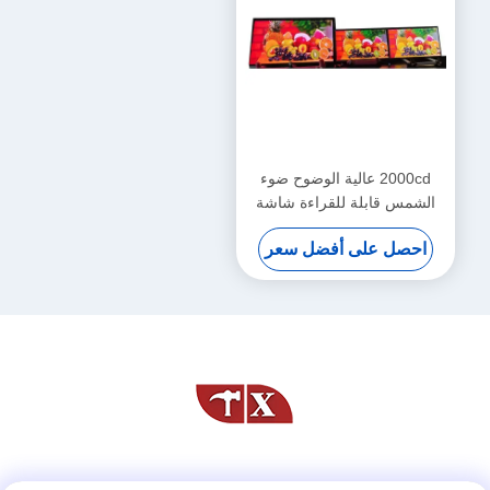
2000cd عالية الوضوح ضوء
الشمس قابلة للقراءة شاشة
LCD TFT لوحة 1600x1200
احصل على أفضل سعر
21.3 بوصة