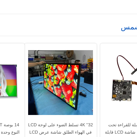
ة LCD قابلة للقراءة تحت
32'' 4K تسلط الضوء على لوحة LCD
ضوء الشمس.5'M شاشة LCD قابلة
في الهواء الطلق شاشة عرض LCD