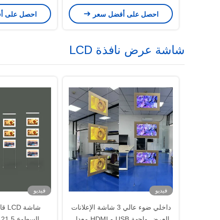
واسعة -20 °C إلى 70 °C درجة
للقراءة تحت ض
احصل على أفضل سعر
احصل على أ
حرارة تشغيل
مصفوفة نشطة 00cd / m2
شاشة عرض نافذة LCD
فيديو
فيديو
داخلي ضوء عالي 3 شاشة الإعلانات
شاشة
العرض واجهة USB و HDMI معدل