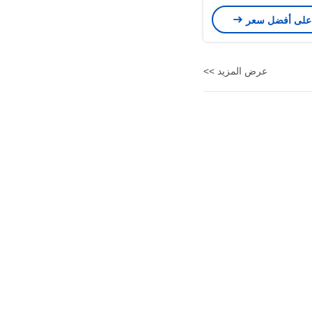
1000cd 
على أفضل سعر
عرض المزيد >>