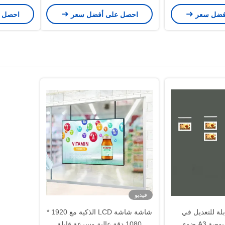
وء الشمس شاشة
نافذة متجر مشرق شاشة إشارة
بوصة / m2
فضل سعر
احصل على أفضل سعر
احصل 
LCD 16.7M شاشة لون A Si TFT
20
فيديو
 LCD قابلة للتعديل في
شاشة شاشة LCD الذكية مع 1920 *
السطوع 21.5 بوصة A3 ضوء
1080 دقة عالية وسرعة قابلة