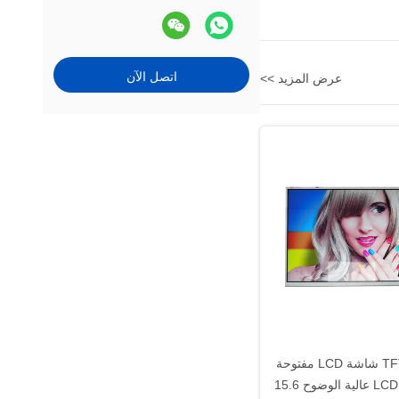
اتصل الآن
عرض المزيد >>
14 بوصة TFT شاشة LCD مفتوحة
النوع وحدة LCD عالية الوضوح 15.6