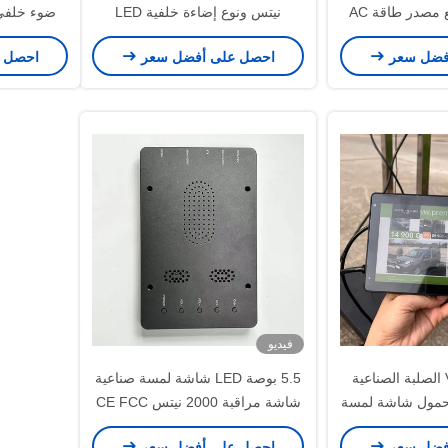
تركيب مضمن مع مصدر طاقة AC
نيتس ونوع إضاءة خلفية LED
100-
عرض 
فضل سعر
احصل على أفضل سعر
احصل 
فيديو
VGA HDMI DVI الصلبة الصناعية
5.5 بوصة LED شاشة لمسة صناعية
لمحمول شاشة لمسة
شاشة مراقبة 2000 نيتس CE FCC
RoHS شهادة
فضل سعر
احصل على أفضل سعر