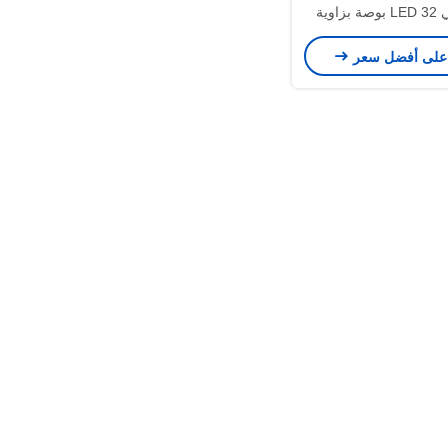
ضوء خلفي LED 32 بوصة بزاوية
178 درجة
على أفضل سعر