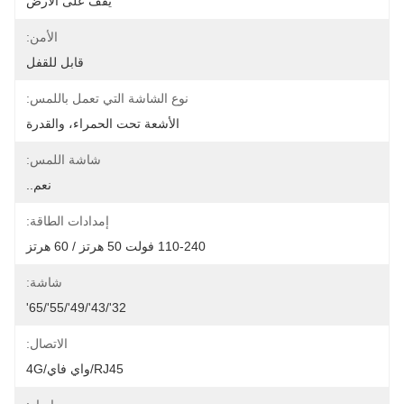
يقف على الأرض
الأمن:
قابل للقفل
نوع الشاشة التي تعمل باللمس:
الأشعة تحت الحمراء، والقدرة
شاشة اللمس:
نعم..
إمدادات الطاقة:
110-240 فولت 50 هرتز / 60 هرتز
شاشة:
32'/43'/49'/55'/65'
الاتصال:
RJ45/واي فاي/4G