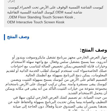
إبراز:
كيوست الشاشة اللمسية الوقوف على الأرض تحت الحمراء,كيوست 
شاشة لمسة OEM,كيوسك الشاشة اللمسية التفاعلية
, 
OEM Floor Standing Touch Screen Kiosk
, 
OEM Interactive Touch Screen Kiosk
وصف المنتج
وصف المنتج:
جهاز العرض الخارجي مجهز ببرنامج تشغيل مايكروسوفت ويندوز أو
أندرويد، مما يسمح بتشغيل سلس وفعال. مع واجهة سهلة الاستخدام
وخيارات قابلة للتخصيص،يمكن تخصيص الصالة لتتناسب مع احتياجات
عملك الخاصةسواء كنت تستخدم كيوسك لطلب الخدمة الذاتية أو لتقديم
المعلومات، يمكن دمج البرنامج بسهولة مع أنظمتك الحالية.
التصميم القائم على الأرض من كيوسك يسمح بسهولة التثبيت ويضمن
كيوسك يبقى مستقرة وآمنة. يمكن تركيب كيوسك على الأرض باستخدام
مجموعة متنوعة من خيارات التثبيت،التأكد من أنه يبقى في مكانه ويمكن
أن يتحمل الاستخدام الشديد.
من حيث الصيانة، تم تصميم كشك العرض الخارجي ليكون سهلا في
التنظيف والصيانة.بينما يمكن تحديث البرنامج بسهولة والحفاظ عليه عن
بعدهذا يضمن أن يبقى الصندوق حديثاً وفعالاً، دون الحاجة إلى صيانة
مستمرة من أصحاب الأعمال.