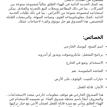
يعد كشك الخدمة الذاتية في الهواء الطلق مثالياً لمجموعة متنوعة من
الشركات ، بما في ذلك المطاعم ومحلات البيع بالتجزئة والفنادق. يمكن
استخدامه لمجموعة متنوعة من الأغراض ، بما في ذلك طلبات الخدمة
الذاتية ،كشك معلوماتوببناءه القوي، وصيانته السهلة، والبرمجيات القابلة
للتخصيص، هذا الصندوق هو حل موثوق وكفء لاحتياجات عملك.
الخصائص:
اسم المنتج: كيوسك الخارجي
برنامج التشغيل: مايكروسوفت ويندوز أو أندرويد
الاستخدام: وضع في الخارج
الشاشة الملموسة: نعم
خيارات التثبيت: الوقوف على الأرض
الأمان: قابلة للقفل
هذا الصندوق الخارجي هو موقف معلومات خارجي متعدد الاستخدامات ،
والمعروف أيضًا باسم محطة صندوق الفناء. تم تصميمه للاستخدام في
الهواء الطلق ويأتي مع ميزة قابلة للقفل لضمان الأمن.مع خيار تركيبها