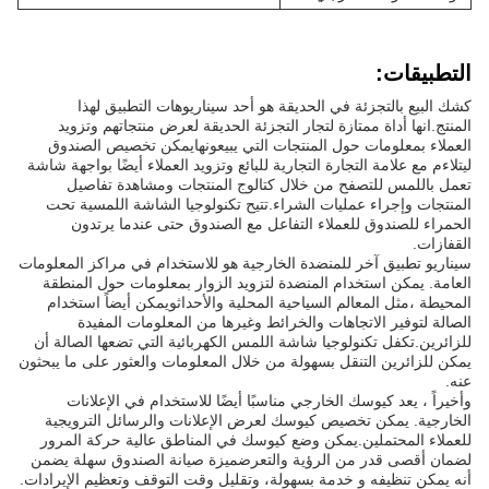
التطبيقات:
كشك البيع بالتجزئة في الحديقة هو أحد سيناريوهات التطبيق لهذا
المنتج.انها أداة ممتازة لتجار التجزئة الحديقة لعرض منتجاتهم وتزويد
العملاء بمعلومات حول المنتجات التي يبيعونهايمكن تخصيص الصندوق
ليتلاءم مع علامة التجارة التجارية للبائع وتزويد العملاء أيضًا بواجهة شاشة
تعمل باللمس للتصفح من خلال كتالوج المنتجات ومشاهدة تفاصيل
المنتجات وإجراء عمليات الشراء.تتيح تكنولوجيا الشاشة اللمسية تحت
الحمراء للصندوق للعملاء التفاعل مع الصندوق حتى عندما يرتدون
القفازات.
سيناريو تطبيق آخر للمنضدة الخارجية هو للاستخدام في مراكز المعلومات
العامة. يمكن استخدام المنضدة لتزويد الزوار بمعلومات حول المنطقة
المحيطة ،مثل المعالم السياحية المحلية والأحداثويمكن أيضاً استخدام
الصالة لتوفير الاتجاهات والخرائط وغيرها من المعلومات المفيدة
للزائرين.تكفل تكنولوجيا شاشة اللمس الكهربائية التي تضعها الصالة أن
يمكن للزائرين التنقل بسهولة من خلال المعلومات والعثور على ما يبحثون
عنه.
وأخيراً ، يعد كيوسك الخارجي مناسبًا أيضًا للاستخدام في الإعلانات
الخارجية. يمكن تخصيص كيوسك لعرض الإعلانات والرسائل الترويجية
للعملاء المحتملين.يمكن وضع كيوسك في المناطق عالية حركة المرور
لضمان أقصى قدر من الرؤية والتعرضميزة صيانة الصندوق سهلة يضمن
أنه يمكن تنظيفه و خدمة بسهولة، وتقليل وقت التوقف وتعظيم الإيرادات.