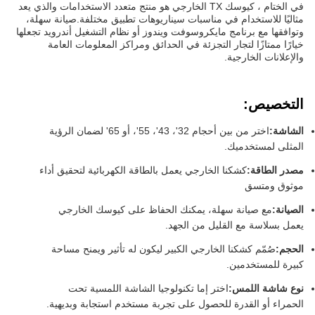
في الختام ، كيوسك TX الخارجي هو منتج متعدد الاستخدامات والذي يعد
مثاليًا للاستخدام في مناسبات سيناريوهات تطبيق مختلفة.صيانة سهلة،
وتوافقها مع برنامج مايكروسوفت ويندوز أو نظام التشغيل أندرويد تجعلها
خيارًا ممتازًا لتجار التجزئة في الحدائق ومراكز المعلومات العامة
والإعلانات الخارجية.
التخصيص:
الشاشة:
اختر من بين أحجام 32'، 43'، 55'، أو 65' لضمان الرؤية
المثلى لمستخدميك.
مصدر الطاقة:
كشكنا الخارجي يعمل بالطاقة الكهربائية لتحقيق أداء
موثوق ومتسق
الصيانة:
مع صيانة سهلة، يمكنك الحفاظ على كيوسك الخارجي
يعمل بسلاسة مع القليل من الجهد.
الحجم:
صُمّم كشكنا الخارجي الكبير ليكون له تأثير ويمنح مساحة
كبيرة للمستخدمين.
نوع شاشة اللمس:
اختر إما تكنولوجيا الشاشة اللمسية تحت
الحمراء أو القدرة للحصول على تجربة مستخدم استجابة وبديهية.