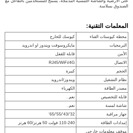
على الأرضية والشاشة اللمسية المدمجة، يسمح للمستخدمين بالتفاعل مع
الصندوق بسلاسة.
المعلمات التقنية:
محطة كيوستات الفناء
كيوسك للخارج
البرمجيات
مايكروسوفت ويندوز او اندرويد
الأمن
قابلة للقفل
الاتصال
RJ45/WiFi/4G
الحجم
كبيرة
نظام التشغيل
ويندوز/اندرويد
مصدر الطاقة
الكهرباء
قابلة للتخصيص
نعم..
شاشة لمسة
نعم..
جهاز مراقبة
32'/43'/55'/65'
إمدادات الطاقة
110-240 فولت 50 هرتز/60 هرتز
موقف معلومات خارجي