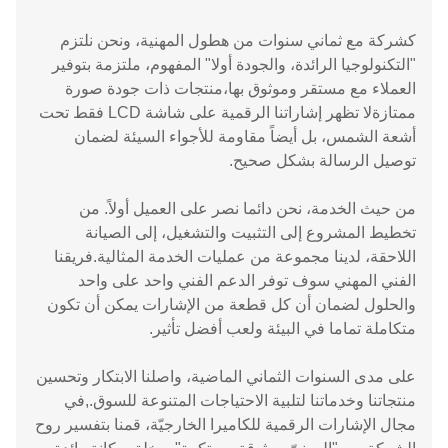
كشركة مع ثماني سنوات من هطول المهنية، ونحن نلتزم
"التكنولوجيا الرائدة، والجودة أولا" المفهوم، ملتزمة بتوفير
العملاء مع مستقر وموثوق بها،منتجات ذات جودة صورة
ممتازةلا تظهر إشاراتنا الرقمية على شاشة LCD فقط تحت
أشعة الشمس، بل أيضاً مقاومة للأجواء السيئة لضمان
توصيل الرسالة بشكل صحيح.
من حيث الخدمة، نحن دائما نصر على العميل أولاً. من
تخطيط المشروع إلى التثبيت والتشغيل، إلى الصيانة
اللاحقة، لدينا مجموعة من عمليات الخدمة المثالية.فريقنا
الفني المهني سوف توفر الدعم الفني واحد على واحد
والحلول لضمان أن كل قطعة من الإشارات يمكن أن تكون
متكاملة تماما في البيئة ولعب أفضل تأثير.
على مدى السنوات الثماني الماضية، واصلنا الابتكار وتحسين
منتجاتنا وخدماتنا لتلبية الاحتياجات المتنوعة للسوق.,في
مجال الإشارات الرقمية للكاميرا الخارجيّة، قمنا بتفسير روح