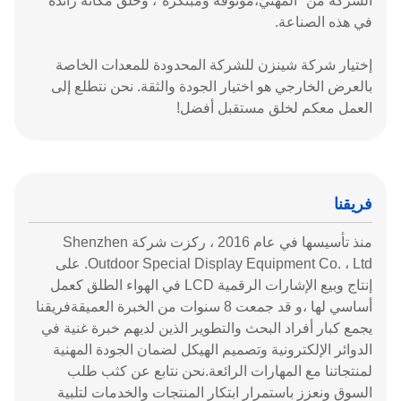
الشركة من "المهنيّ،موثوقة ومبتكرة"، وخلق مكانة رائدة
في هذه الصناعة.
إختيار شركة شينزن للشركة المحدودة للمعدات الخاصة
بالعرض الخارجي هو اختيار الجودة والثقة. نحن نتطلع إلى
العمل معكم لخلق مستقبل أفضل!
فريقنا
منذ تأسيسها في عام 2016 ، ركزت شركة Shenzhen
Outdoor Special Display Equipment Co. ، Ltd. على
إنتاج وبيع الإشارات الرقمية LCD في الهواء الطلق كعمل
أساسي لها ،و قد جمعت 8 سنوات من الخبرة العميقةفريقنا
يجمع كبار أفراد البحث والتطوير الذين لديهم خبرة غنية في
الدوائر الإلكترونية وتصميم الهيكل لضمان الجودة المهنية
لمنتجاتنا مع المهارات الرائعة.نحن نتابع عن كثب طلب
السوق ونعزز باستمرار ابتكار المنتجات والخدمات لتلبية