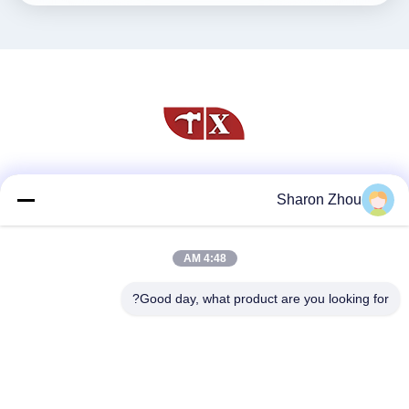
وسائل التواصل الاجتماعي
Sharon Zhou
4:48 AM
اتصال سريع
Good day, what product are you looking for?
الهاتف
86--18025433062
البريد الإلكتروني
sales@sztexian.com