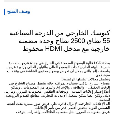
وصف المنتج
كيوسك الخارجي من الدرجة الصناعية
55 نطاق 2500 نطاح وحدة مضمنة
خارجية مع مدخل HDMI محفوظ
وحدة LCD عالية الوضوح المدمجة في الخارج هي وحدة عرض مصممة
خصيصًا للبيئة الخارجية ذات الوضوح العالي والتباين العالي وزاوية عرض
واسعة ، إلخ.والتي يمكن أن تعرض بوضوح محتوى الشاشة في بيئة ذات
ضوء قوي.
وتشمل مجالات تطبيقها الرئيسية:
مصباح الشارع الذكي: يستخدم لمراقبة حالة تشغيل مصباح الشارع في
الوقت الحقيقي ، والطاقة ، والإشراق وغيرها من المعلومات ، ويمكن
أيضًا إصدار إعلانات المدينة ، وتوقعات الطقس ،معلومات المرور، وما إلى
ذلك، ولكن أيضا يمكن تشغيل الإعلانات التجارية، مقاطع الفيديو الترويجية
للمدينة.
آلة الإعلانات الخارجية: لا تزال قادرة على عرض صور مميزة تحت أشعة
الشمس القوية لتحقيق أقصى قدر من تأثير الإعلانات.
عرض معلومات المرور: مثل محطات الحافلات، وإشارات التوقف