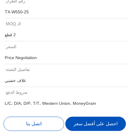
رقم الطراز:
TX-W550-25
الـ MOQ:
2 قطع
السعر:
Price Negotiation
تفاصيل التعبئة:
غلاف خشبي
شروط الدفع:
L/C، D/A، D/P، T/T، Western Union، MoneyGram
احصل على أفضل سعر
اتصل بنا