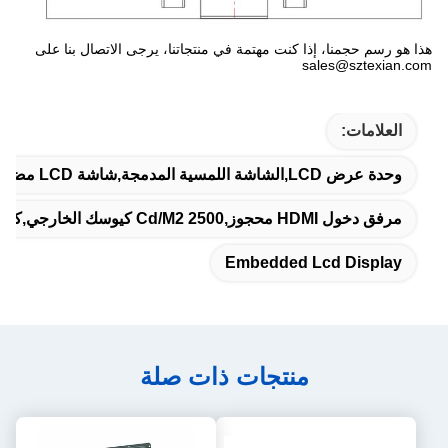
هذا هو رسم حجمنا، إذا كنت مهتمة في منتجاتنا، يرجى الاتصال بنا على
sales@sztexian.com
العلامات:
وحدة عرض LCD,الشاشة اللمسية المدمجة,شاشة LCD مضمنة
مرفق دخول HDMI محجوز,2500 Cd/m2 كيوسك الخارجي,كيوسك الخارجي الصناعي
Embedded Lcd Display
منتجات ذات صلة