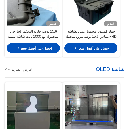
فيديو
فيديو
جهاز كمبيوتر محمول متين بشاشة
15.6 بوصة حاوية التحكم الخارجي
FHD مقاس 15.6 بوصة مزود بمحطة
المحمولة مع 1000 نايت شاشة لمسة
سفر IP65 مقاومة للماء والصدمات
عالية الوضوح المضمن لوحة مفاتيح
للاستخدام الخارجي
وبطارية قابلة لإعادة الشحن
احصل على أفضل سعر
احصل على أفضل سعر
شاشة OLED
عرض المزيد > >