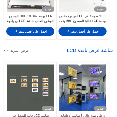
فيديو
فيديو
10.1'' ضوء خلفي LED من نوع مفتوح
11.6 بوصة 1000Cd / m2 الوضوح
وحدة LCD عالية السطوع 5ms وقت
الوضوح العالي شاشة LCD مع واجهة
الاستجابة
VGA قابلة للتخصيص
احصل على أفضل سعر
احصل على أفضل سعر
شاشة عرض نافذة LCD
عرض المزيد > >
فيديو
فيديو
داخلي ضوء عالي 3 شاشة الإعلانات
شاشة LCD قابلة للتعديل في